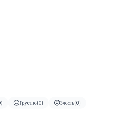
0
)
Грустно
(
0
)
Злость
(
0
)