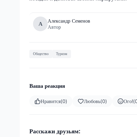
Александр Семенов
А
Автор
Общество
Туризм
Ваша реакция
Нравится
(
0
)
Любовь
(
0
)
Ого!
(
Расскажи друзьям: