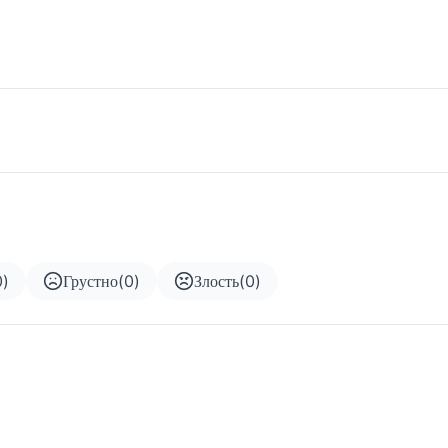
0
)
Грустно
(
0
)
Злость
(
0
)