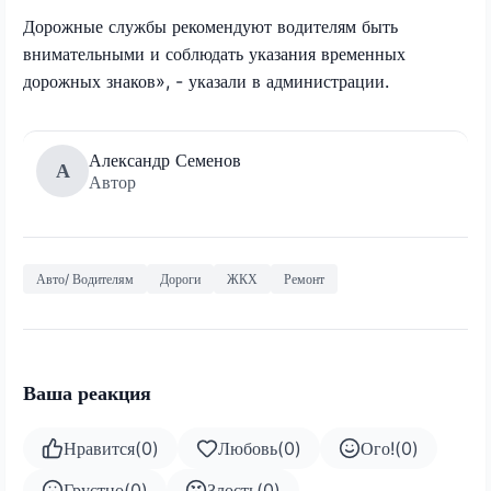
Дорожные службы рекомендуют водителям быть
внимательными и соблюдать указания временных
дорожных знаков», - указали в администрации.
Александр Семенов
А
Автор
Авто/ Водителям
Дороги
ЖКХ
Ремонт
Ваша реакция
Нравится
(
0
)
Любовь
(
0
)
Ого!
(
0
)
Грустно
(
0
)
Злость
(
0
)