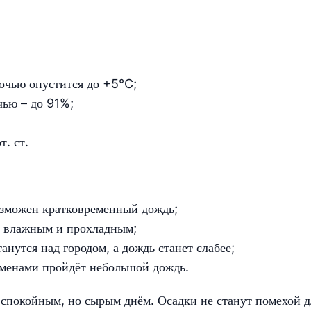
очью опустится до +5°C;
чью – до 91%;
. ст.
озможен кратковременный дождь;
ся влажным и прохладным;
танутся над городом, а дождь станет слабее;
еменами пройдёт небольшой дождь.
 спокойным, но сырым днём. Осадки не станут помехой д