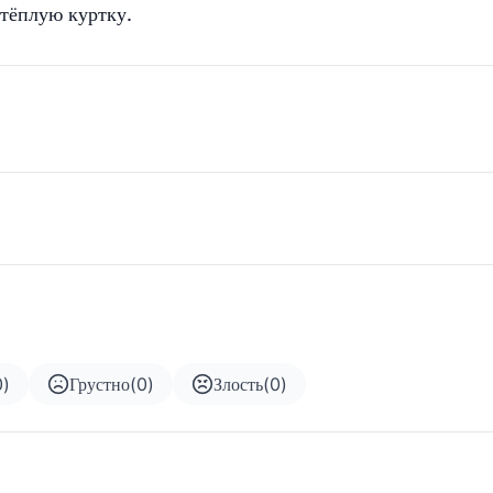
 тёплую куртку.
0
)
Грустно
(
0
)
Злость
(
0
)