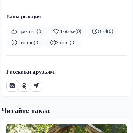
Ваша реакция
Нравится
(
0
)
Любовь
(
0
)
Ого!
(
0
)
Грустно
(
0
)
Злость
(
0
)
Расскажи друзьям:
Читайте также