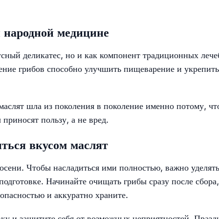
и народной медицине
кусный деликатес, но и как компонент традиционных леч
ление грибов способно улучшить пищеварение и укрепить
маслят шла из поколения в поколение именно потому, чт
приносят пользу, а не вред.
иться вкусом маслят
осени. Чтобы насладиться ими полностью, важно уделят
подготовке. Начинайте очищать грибы сразу после сбора,
зопасностью и аккуратно храните.
овку и защитите себя от возможных неприятностей. Празд