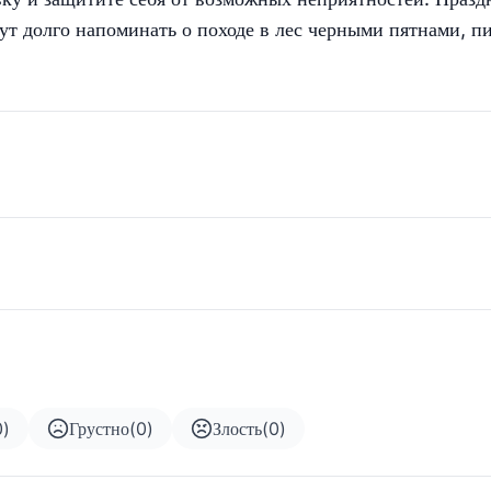
дут долго напоминать о походе в лес черными пятнами, п
0
)
Грустно
(
0
)
Злость
(
0
)