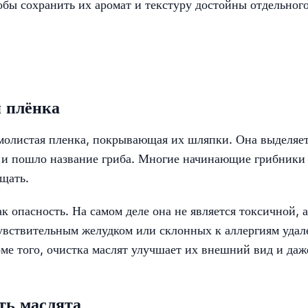
обы сохранить их аромат и текстуру достойны отдельног
 плёнка
смолистая пленка, покрывающая их шляпки. Она выделяе
а и пошло название гриба. Многие начинающие грибники
щать.
к опасность. На самом деле она не является токсичной, а
чувствительным желудком или склонных к аллергиям удал
е того, очистка маслят улучшает их внешний вид и даж
ть маслята