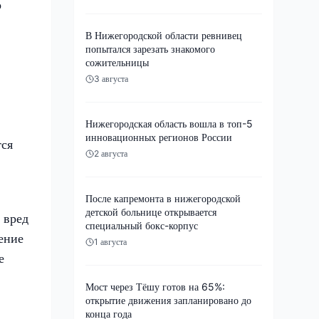
о
В Нижегородской области ревнивец
попытался зарезать знакомого
сожительницы
3 августа
Нижегородская область вошла в топ-5
инновационных регионов России
тся
2 августа
После капремонта в нижегородской
детской больнице открывается
 вред
специальный бокс-корпус
ение
1 августа
е
Мост через Тёшу готов на 65%:
открытие движения запланировано до
конца года