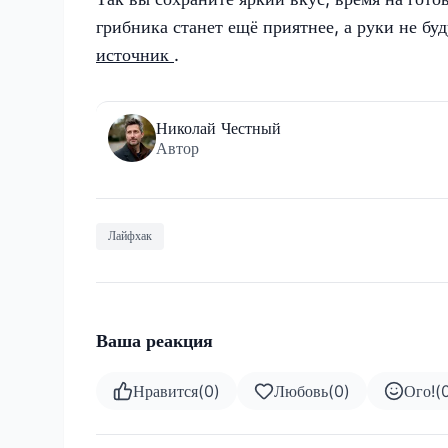
грибника станет ещё приятнее, а руки не бу
источник
.
Николай Честный
Автор
Лайфхак
Ваша реакция
Нравится
(
0
)
Любовь
(
0
)
Ого!
(