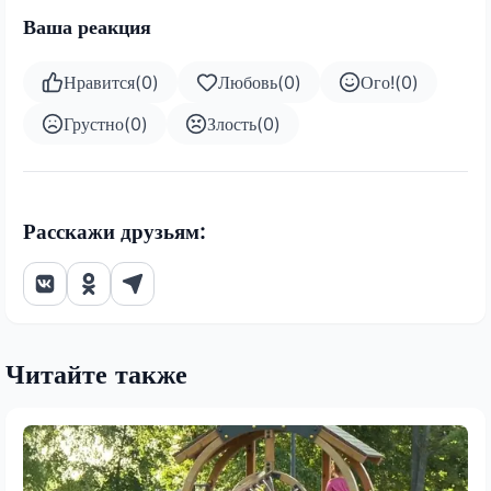
Ваша реакция
Нравится
(
0
)
Любовь
(
0
)
Ого!
(
0
)
Грустно
(
0
)
Злость
(
0
)
Расскажи друзьям:
Читайте также