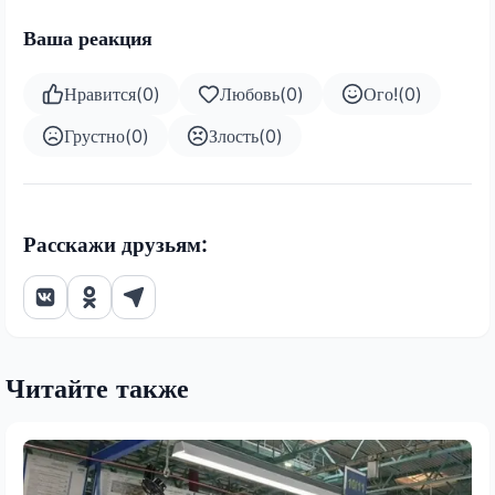
Ваша реакция
Нравится
(
0
)
Любовь
(
0
)
Ого!
(
0
)
Грустно
(
0
)
Злость
(
0
)
Расскажи друзьям:
Читайте также