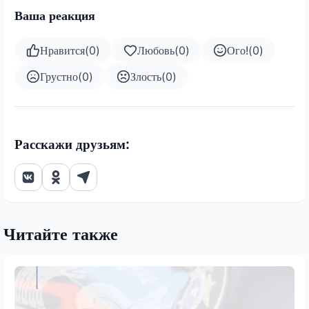
Ваша реакция
Нравится
(
0
)
Любовь
(
0
)
Ого!
(
0
)
Грустно
(
0
)
Злость
(
0
)
Расскажи друзьям:
Читайте также