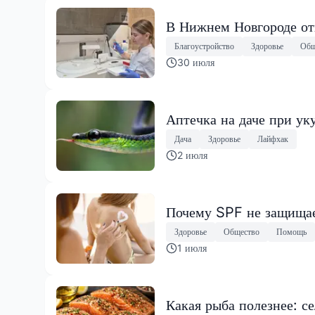
В Нижнем Новгороде от
Благоустройство
Здоровье
Общ
30 июля
Аптечка на даче при уку
Дача
Здоровье
Лайфхак
2 июля
Почему SPF не защищае
Здоровье
Общество
Помощь
1 июля
Какая рыба полезнее: с