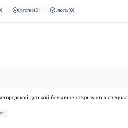
0
)
Грустно
(
0
)
Злость
(
0
)
егородской детской больнице открывается специа
од