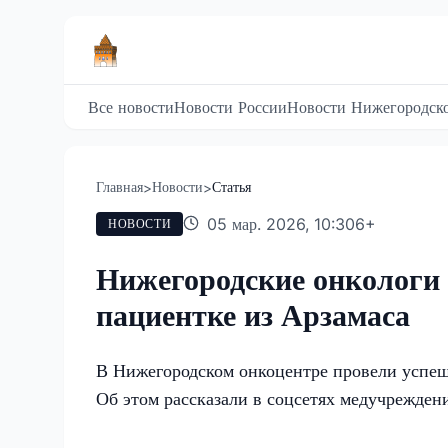
Все новости
Новости России
Новости Нижегородско
Главная
Новости
Статья
>
>
05 мар. 2026, 10:30
6
+
НОВОСТИ
Нижегородские онкологи 
пациентке из Арзамаса
В Нижегородском онкоцентре провели успе
Об этом рассказали в соцсетях медучрежден