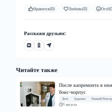
Нравится
(
0
)
Любовь
(
0
)
Ого!
(
Расскажи друзьям:
Читайте также
После капремонта в ниж
бокс-корпус
Дети
Здоровье
Нижний Новгор
1 августа