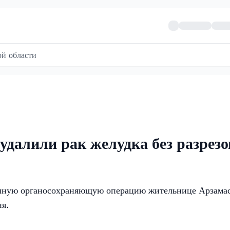
й области
удалили рак желудка без разрезо
шную органосохраняющую операцию жительнице Арзамас
ия.