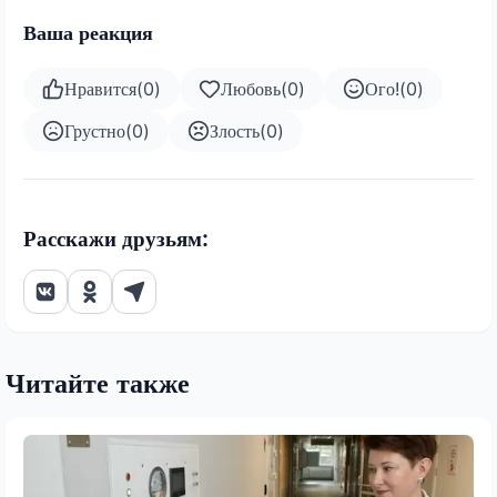
Ваша реакция
Нравится
(
0
)
Любовь
(
0
)
Ого!
(
0
)
Грустно
(
0
)
Злость
(
0
)
Расскажи друзьям:
Читайте также