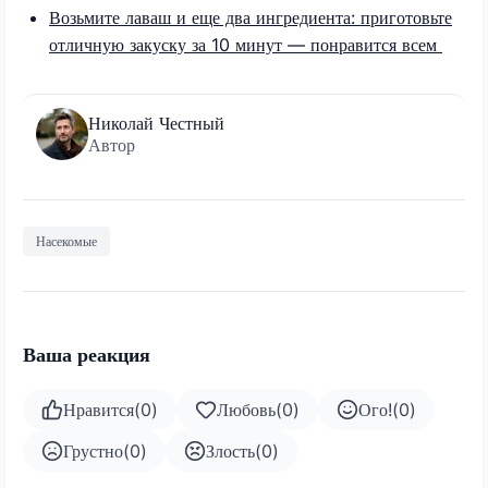
Возьмите лаваш и еще два ингредиента: приготовьте
отличную закуску за 10 минут — понравится всем
Николай Честный
Автор
Насекомые
Ваша реакция
Нравится
(
0
)
Любовь
(
0
)
Ого!
(
0
)
Грустно
(
0
)
Злость
(
0
)