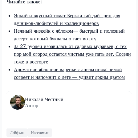
Читайте также:
Яркий и вкусный томат Беркли тай дай грин для
дачников-любителей и коллекционеров
Нежный чизкейк с яблоком— быстрый и полезный
десерт, который буквально тает во рту
За 27 рублей избавилась от садовых муравьев, с тех
пор мой огород остается чистым уже пять лет. Соседи
тоже в восторге
Ароматное яблочное варенье с апельсином: зимой
согреет и напомнит о лете — удивит ярким цветом
Николай Честный
Автор
Лайфхак
Насекомые