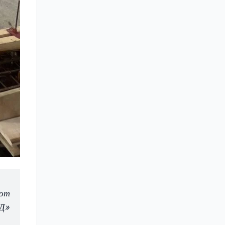
ают
АД»