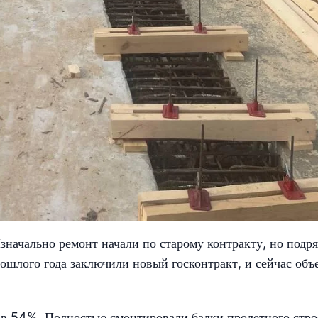
значально ремонт начали по старому контракту, но подр
рошлого года заключили новый госконтракт, и сейчас объ
 в 54%. Полностью смонтировали балки пролетного стро