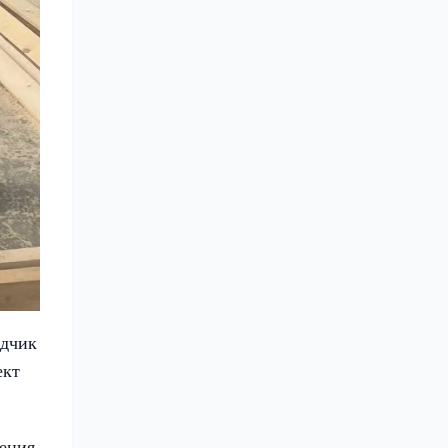
ядчик
ект
ения,