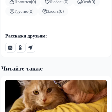
Нравится
(
0
)
Любовь
(
0
)
Ого!
(
0
)
Грустно
(
0
)
Злость
(
0
)
Расскажи друзьям:
Читайте также