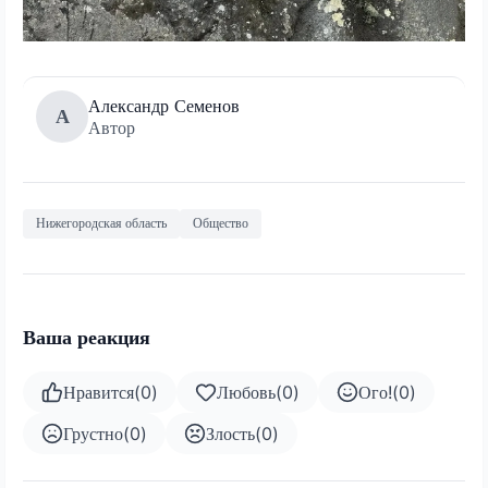
Александр Семенов
А
Автор
Нижегородская область
Общество
Ваша реакция
Нравится
(
0
)
Любовь
(
0
)
Ого!
(
0
)
Грустно
(
0
)
Злость
(
0
)