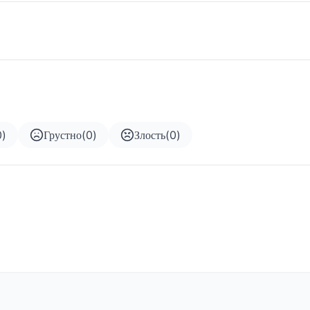
0
)
Грустно
(
0
)
Злость
(
0
)