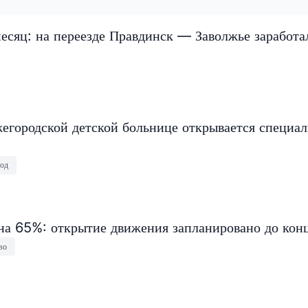
есяц: на переезде Правдинск — Заволжье заработа
егородской детской больнице открывается специа
од
на 65%: открытие движения запланировано до конц
во