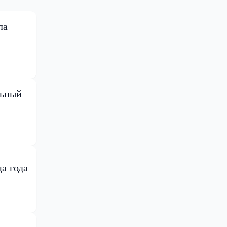
ла
льный
а года