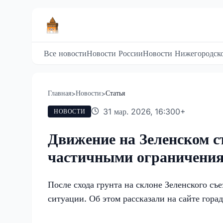
Все новости
Новости России
Новости Нижегородско
Главная
Новости
Статья
>
>
31 мар. 2026, 16:30
0
+
НОВОСТИ
Движение на Зеленском с
частичными ограничени
После схода грунта на склоне Зеленского съ
ситуации. Об этом рассказали на сайте гор