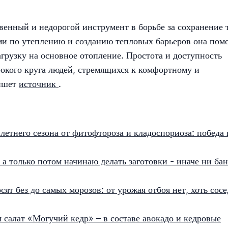
енный и недорогой инструмент в борьбе за сохранение 
ми по утеплению и созданию тепловых барьеров она помо
агрузку на основное отопление. Простота и доступность
окого круга людей, стремящихся к комфортному и
пишет
источник
.
летнего сезона от фитофтороза и кладоспориоза: победа 
а только потом начинаю делать заготовки - иначе ни ба
осят без до самых морозов: от урожая отбоя нет, хоть сос
 салат «Могучий кедр» – в составе авокадо и кедровые