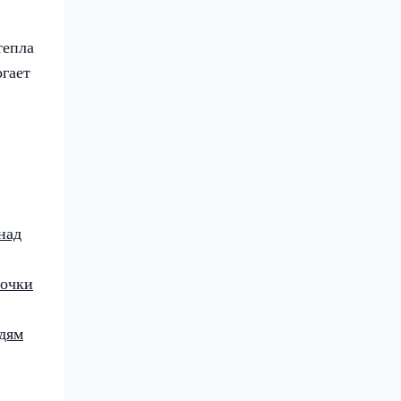
тепла
гает
над
ночки
едям