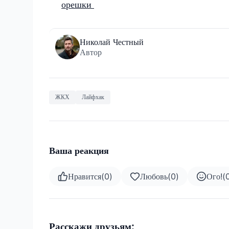
орешки
Николай Честный
Автор
ЖКХ
Лайфхак
Ваша реакция
Нравится
(
0
)
Любовь
(
0
)
Ого!
(
Расскажи друзьям: