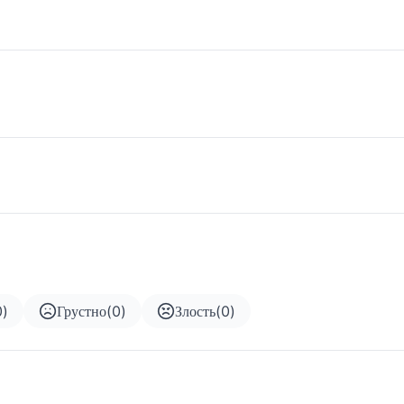
0
)
Грустно
(
0
)
Злость
(
0
)