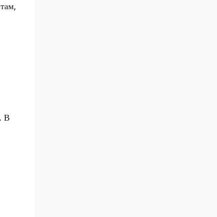
там,
. В