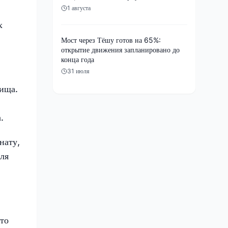
1 августа
х
Мост через Тёшу готов на 65%:
открытие движения запланировано до
конца года
31 июля
лища.
.
нату,
для
что