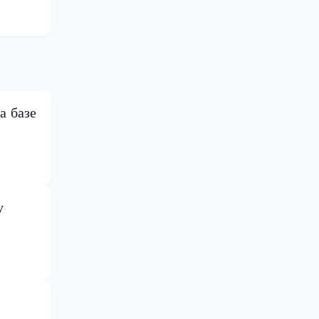
а базе
у