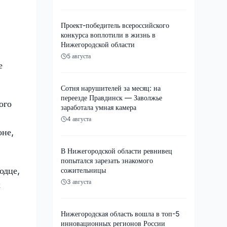
Проект-победитель всероссийского
конкурса воплотили в жизнь в
Нижегородской области
5 августа
е
Сотня нарушителей за месяц: на
переезде Правдинск — Заволжье
ого
заработала умная камера
4 августа
оне,
В Нижегородской области ревнивец
попытался зарезать знакомого
одце,
сожительницы
3 августа
х
Нижегородская область вошла в топ-5
инновационных регионов России