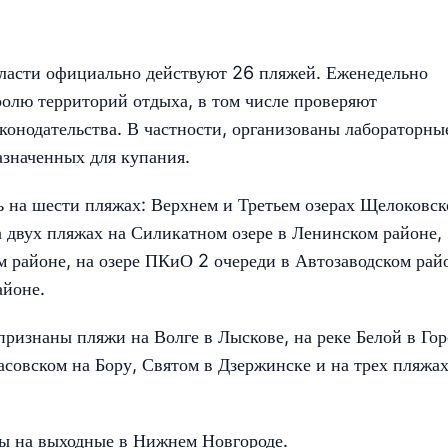
ласти официально действуют 26 пляжей. Еженедельно
олю территорий отдыха, в том числе проверяют
аконодательства. В частности, организованы лабораторны
азначенных для купания.
 на шести пляжах: Верхнем и Третьем озерах Щелоковск
а двух пляжах на Силикатном озере в Ленинском районе,
м районе, на озере ПКиО 2 очереди в Автозаводском рай
айоне.
признаны пляжи на Волге в Лыскове, на реке Белой в Гор
асовском на Бору, Святом в Дзержинске и на трех пляжа
ды на выходные в Нижнем Новгороде.