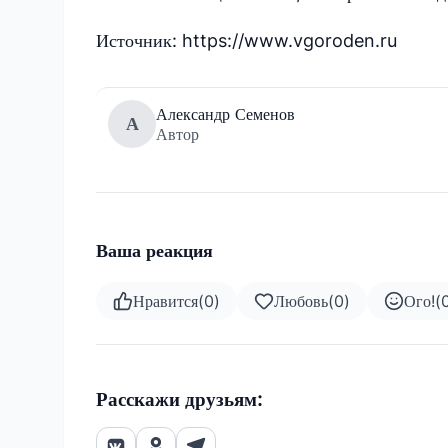
Источник: https://www.vgoroden.ru
Александр Семенов
А
Автор
Ваша реакция
Нравится
(
0
)
Любовь
(
0
)
Ого!
(
Расскажи друзьям: