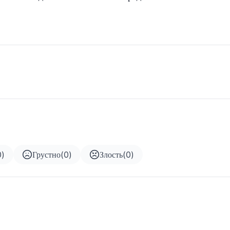
0
)
Грустно
(
0
)
Злость
(
0
)