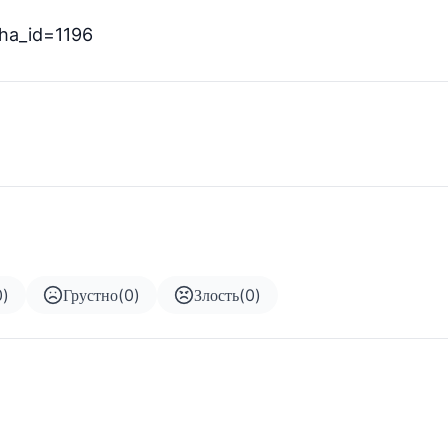
sha_id=1196
0
)
Грустно
(
0
)
Злость
(
0
)