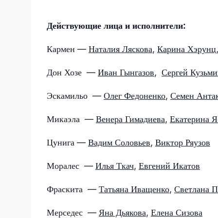
Действующие лица и исполнители:
Кармен —
Наталия Ляскова
,
Карина Хэрунц
Дон Хозе —
Иван Гынгазов
,
Сергей Кузьм
Эскамильо —
Олег Федоненко
,
Семен Анта
Микаэла —
Венера Гимадиева
,
Екатерина Я
Цунига —
Вадим Соловьев
,
Виктор Ряузов
Моралес —
Илья Ткач
,
Евгений Икатов
Фраскита —
Татьяна Иващенко
,
Светлана П
Мерседес —
Яна Дьякова
,
Елена Сизова