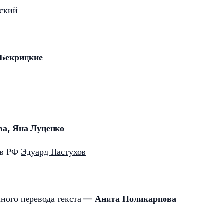
ский
 Бекрицкие
ва, Яна Луценко
тв РФ
Эдуард Пастухов
чного перевода текста —
Анита Поликарпова