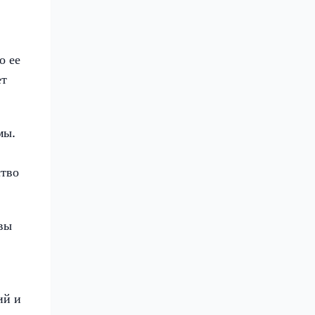
о ее
ет
мы.
ство
ивы
ий и