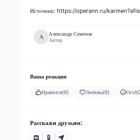
Источник: https://operann.ru/karmen?afi
Александр Семенов
А
Автор
Ваша реакция
Нравится
(
0
)
Любовь
(
0
)
Ого!
(
Расскажи друзьям: