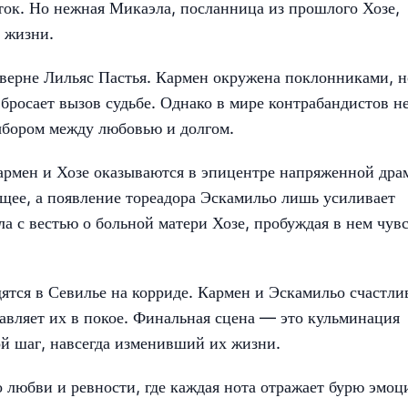
еток. Но нежная Микаэла, посланница из прошлого Хозе,
й жизни.
аверне Лильяс Пастья. Кармен окружена поклонниками, н
бросает вызов судьбе. Однако в мире контрабандистов н
выбором между любовью и долгом.
 Кармен и Хозе оказываются в эпицентре напряженной дра
щее, а появление тореадора Эскамильо лишь усиливает
а с вестью о больной матери Хозе, пробуждая в нем чув
дятся в Севилье на корриде. Кармен и Эскамильо счастл
тавляет их в покое. Финальная сцена — это кульминация
вой шаг, навсегда изменивший их жизни.
 любви и ревности, где каждая нота отражает бурю эмоц