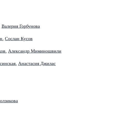
,
Валерия Горбунова
ин
,
Сослан Кусов
ков
,
Александр Миминошвили
синская
,
Анастасия Джилас
олзикова