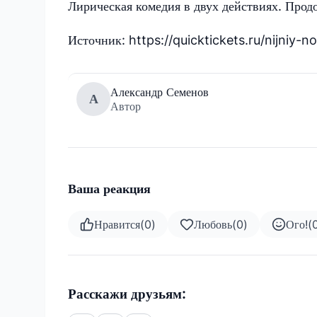
Лирическая комедия в двух действиях. Прод
Источник: https://quicktickets.ru/nijniy-
Александр Семенов
А
Автор
Ваша реакция
Нравится
(
0
)
Любовь
(
0
)
Ого!
(
Расскажи друзьям: