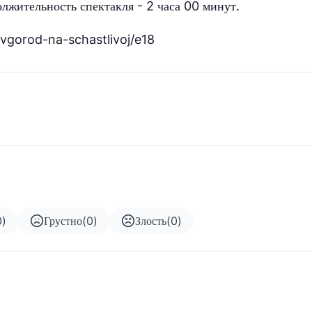
олжительность спектакля - 2 часа 00 минут.
novgorod-na-schastlivoj/e18
0
)
Грустно
(
0
)
Злость
(
0
)