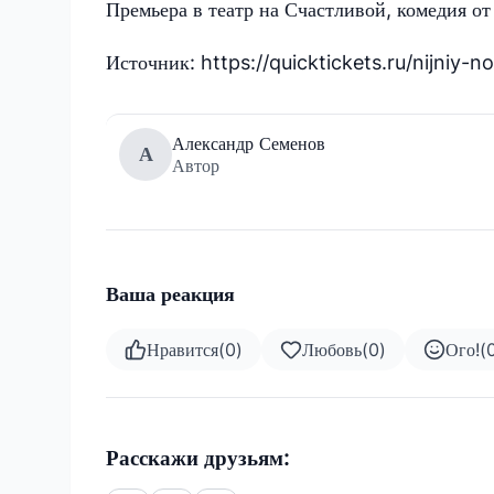
Премьера в театр на Счастливой, комедия о
Источник: https://quicktickets.ru/nijniy-
Александр Семенов
А
Автор
Ваша реакция
Нравится
(
0
)
Любовь
(
0
)
Ого!
(
Расскажи друзьям: