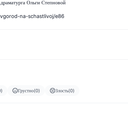
т драматурга Ольги Степновой
novgorod-na-schastlivoj/e86
0
)
Грустно
(
0
)
Злость
(
0
)