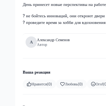
День принесет новые перспективы на работе
? не бойтесь инноваций, они откроют двери
? проведите время за хобби для вдохновения
Александр Семенов
А
Автор
Ваша реакция
Нравится
(
0
)
Любовь
(
0
)
Ого!
(