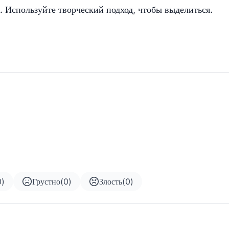
. Используйте творческий подход, чтобы выделиться.
0
)
Грустно
(
0
)
Злость
(
0
)