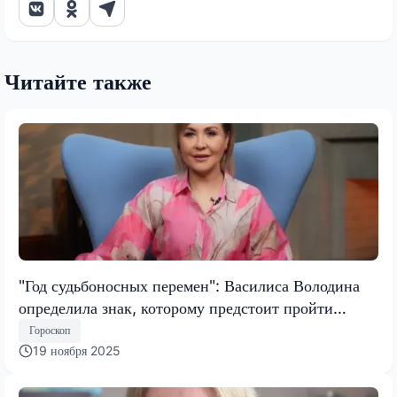
Читайте также
"Год судьбоносных перемен": Василиса Володина
определила знак, которому предстоит пройти
испытание, меняющее все
Гороскоп
19 ноября 2025