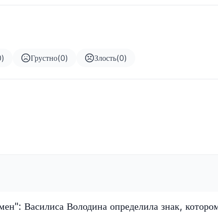
0
)
Грустно
(
0
)
Злость
(
0
)
мен": Василиса Володина определила знак, которо