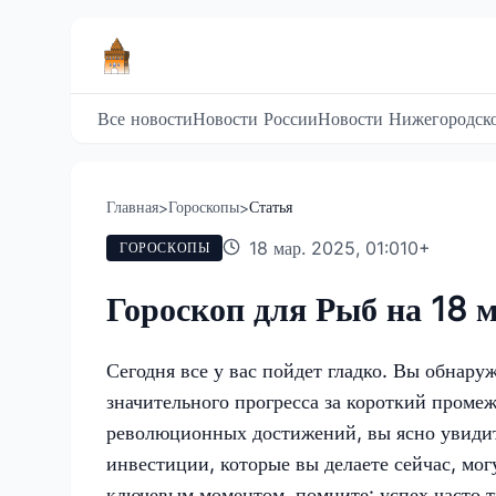
Все новости
Новости России
Новости Нижегородско
Главная
Гороскопы
Статья
>
>
18 мар. 2025, 01:01
0
+
ГОРОСКОПЫ
Гороскоп для Рыб на 18 
Сегодня все у вас пойдет гладко. Вы обнару
значительного прогресса за короткий проме
революционных достижений, вы ясно увидит
инвестиции, которые вы делаете сейчас, мог
ключевым моментом, помните: успех часто т