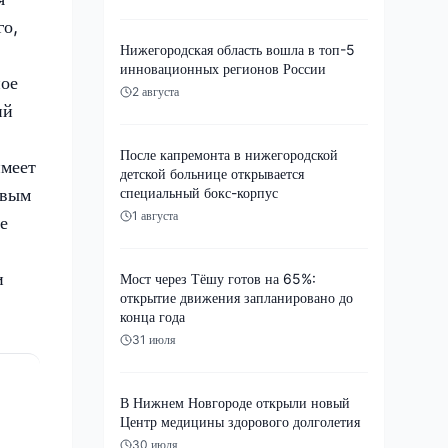
го,
Нижегородская область вошла в топ-5
инновационных регионов России
ное
2 августа
ий
После капремонта в нижегородской
имеет
детской больнице открывается
евым
специальный бокс-корпус
1 августа
е
и
Мост через Тёшу готов на 65%:
открытие движения запланировано до
конца года
31 июля
В Нижнем Новгороде открыли новый
Центр медицины здорового долголетия
30 июля