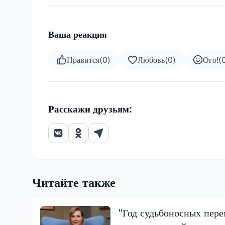
Ваша реакция
Нравится
(
0
)
Любовь
(
0
)
Ого!
(
Расскажи друзьям:
Читайте также
"Год судьбоносных пере