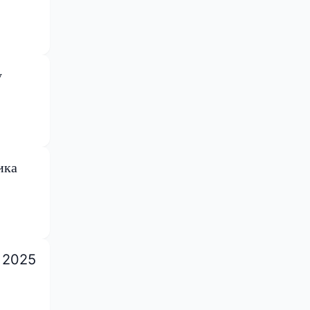
у
ика
е 2025