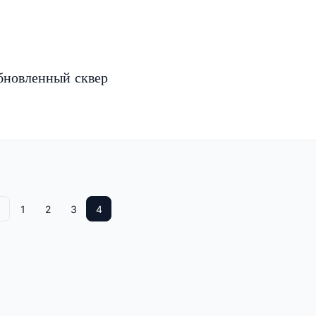
бновленный сквер
1
2
3
4
Назад