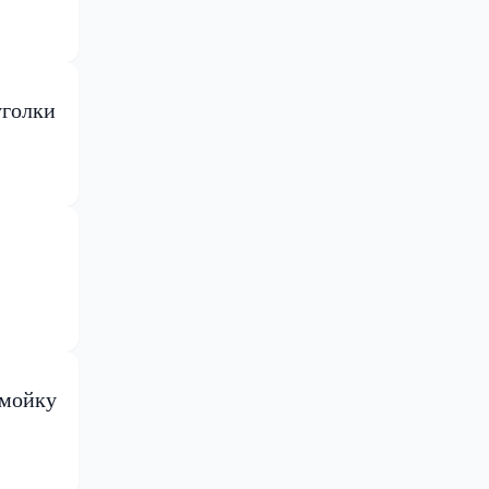
уголки
омойку