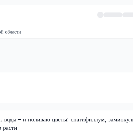
й области
 л. воды – и поливаю цветы: спатифиллум, замиокул
о расти