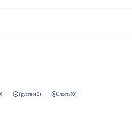
0
)
Грустно
(
0
)
Злость
(
0
)