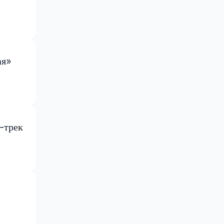
ая»
-трек