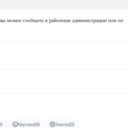
оды можно сообщать в районные администрации или по
0
)
Грустно
(
0
)
Злость
(
0
)