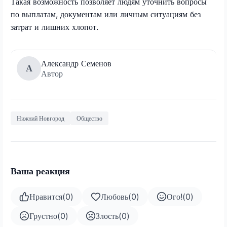
Такая возможность позволяет людям уточнить вопросы
по выплатам, документам или личным ситуациям без
затрат и лишних хлопот.
Александр Семенов
А
Автор
Нижний Новгород
Общество
Ваша реакция
Нравится
(
0
)
Любовь
(
0
)
Ого!
(
0
)
Грустно
(
0
)
Злость
(
0
)