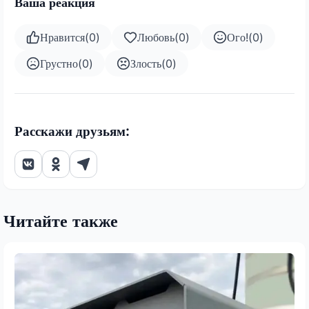
Ваша реакция
Нравится
(
0
)
Любовь
(
0
)
Ого!
(
0
)
Грустно
(
0
)
Злость
(
0
)
Расскажи друзьям:
Читайте также