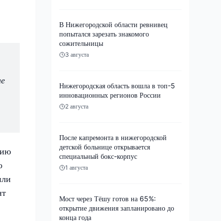
В Нижегородской области ревнивец
попытался зарезать знакомого
сожительницы
3 августа
ие
Нижегородская область вошла в топ-5
инновационных регионов России
2 августа
После капремонта в нижегородской
детской больнице открывается
тию
специальный бокс-корпус
о
1 августа
или
нт
Мост через Тёшу готов на 65%:
открытие движения запланировано до
конца года