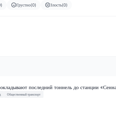
0
)
Грустно
(
0
)
Злость
(
0
)
окладывают последний тоннель до станции «Сенн
д
Общественный транспорт