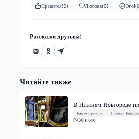
Нравится
(
0
)
Любовь
(
0
)
Ого!
(
Расскажи друзьям:
Читайте также
В Нижнем Новгороде пр
Благоустройство
Нижний Новгоро
30 июля