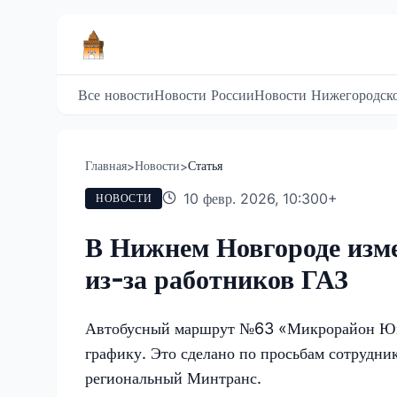
Все новости
Новости России
Новости Нижегородско
Главная
Новости
Статья
>
>
10 февр. 2026, 10:30
0
+
НОВОСТИ
В Нижнем Новгороде изм
из-за работников ГАЗ
Автобусный маршрут №63 «Микрорайон Юг –
графику. Это сделано по просьбам сотрудни
региональный Минтранс.