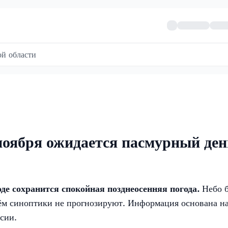
й области
ноября ожидается пасмурный ден
де сохранится спокойная позднеосенняя погода.
Небо б
нём синоптики не прогнозируют. Информация основана н
сии.