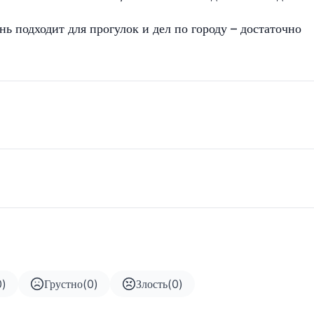
нь подходит для прогулок и дел по городу – достаточно
0
)
Грустно
(
0
)
Злость
(
0
)