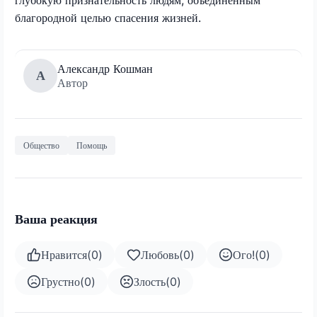
благородной целью спасения жизней.
Александр Кошман
А
Автор
Общество
Помощь
Ваша реакция
Нравится
(
0
)
Любовь
(
0
)
Ого!
(
0
)
Грустно
(
0
)
Злость
(
0
)