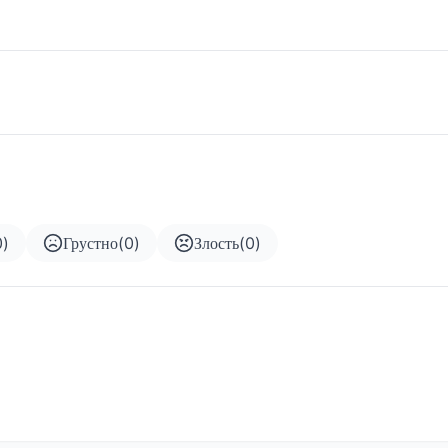
0
)
Грустно
(
0
)
Злость
(
0
)