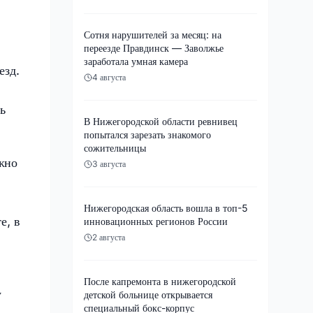
Сотня нарушителей за месяц: на
переезде Правдинск — Заволжье
заработала умная камера
езд.
4 августа
ь
В Нижегородской области ревнивец
попытался зарезать знакомого
сожительницы
жно
3 августа
Нижегородская область вошла в топ-5
е, в
инновационных регионов России
2 августа
После капремонта в нижегородской
у
детской больнице открывается
специальный бокс-корпус