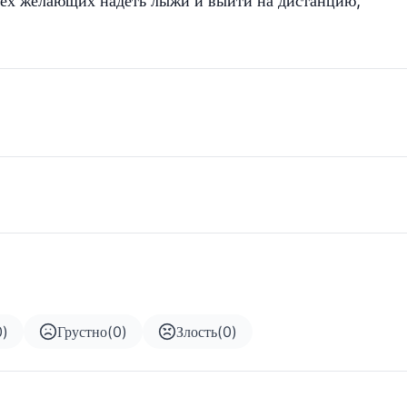
сех желающих надеть лыжи и выйти на дистанцию,
0
)
Грустно
(
0
)
Злость
(
0
)