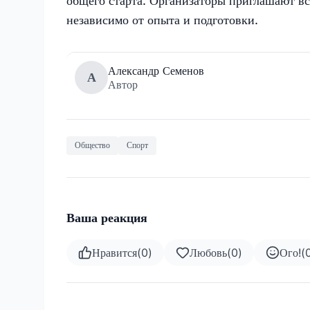
общего старта. Организаторы приглашают в
независимо от опыта и подготовки.
Александр Семенов
А
Автор
Общество
Спорт
Ваша реакция
Нравится
(
0
)
Любовь
(
0
)
Ого!
(