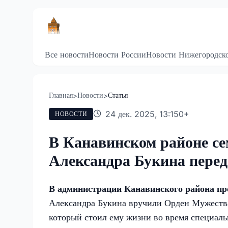
Все новости
Новости России
Новости Нижегородско
Главная
Новости
Статья
>
>
24 дек. 2025, 13:15
0
+
НОВОСТИ
В Канавинском районе се
Александра Букина пере
В администрации Канавинского района пр
Александра Букина вручили Орден Мужества
который стоил ему жизни во время специал