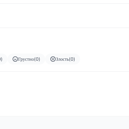
0
)
Грустно
(
0
)
Злость
(
0
)