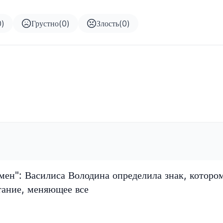
0
)
Грустно
(
0
)
Злость
(
0
)
мен": Василиса Володина определила знак, которо
тание, меняющее все