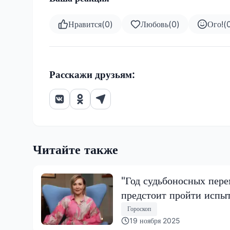
Нравится
(
0
)
Любовь
(
0
)
Ого!
(
Расскажи друзьям:
Читайте также
"Год судьбоносных пере
предстоит пройти испы
Гороскоп
19 ноября 2025