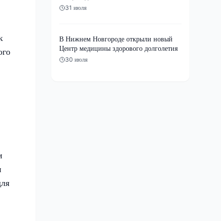
31 июля
к
В Нижнем Новгороде открыли новый
Центр медицины здорового долголетия
ого
30 июля
и
и
для