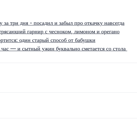
 за три дня - посадил и забыл про откачку навсегда
трясающий гарнир с чесноком, лимоном и орегано
ортится: один старый способ от бабушки
1 час — и сытный ужин буквально сметается со стола