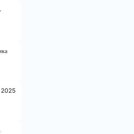
у
ика
е 2025
в