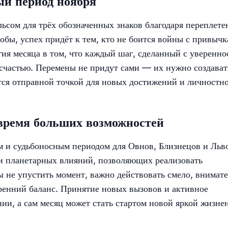
ый период ноября
ьсом для трёх обозначенных знаков благодаря переплет
бы, успех придёт к тем, кто не боится войны с привыч
гия месяца в том, что каждый шаг, сделанный с уверенн
счастью. Перемены не придут сами — их нужно создават
тся отправной точкой для новых достижений и личностн
время больших возможностей
м и судьбоносным периодом для Овнов, Близнецов и Льв
 и планетарных влияний, позволяющих реализовать
 не упустить момент, важно действовать смело, внимат
ренний баланс. Принятие новых вызовов и активное
нии, а сам месяц может стать стартом новой яркой жизне