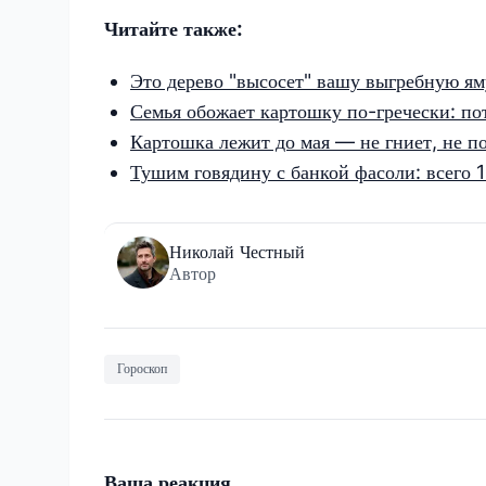
Читайте также:
Это дерево "высосет" вашу выгребную яму
Семья обожает картошку по-гречески: по
Картошка лежит до мая — не гниет, не п
Тушим говядину с банкой фасоли: всего 
Николай Честный
Автор
Гороскоп
Ваша реакция