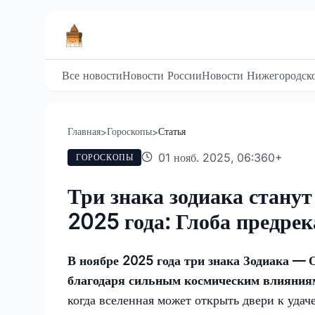
Все новости
Новости России
Новости Нижегородско
Главная
Гороскопы
Статья
>
>
01 нояб. 2025, 06:36
0
+
ГОРОСКОПЫ
Три знака зодиака стану
2025 года: Глоба предре
В ноябре 2025 года три знака Зодиака —
благодаря сильным космическим влияния
когда вселенная может открыть двери к удач