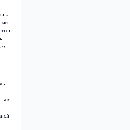
ению
ками
остью
ь
ого
ов.
ельно
нной