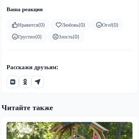
Ваша реакция
Нравится
(
0
)
Любовь
(
0
)
Ого!
(
0
)
Грустно
(
0
)
Злость
(
0
)
Расскажи друзьям:
Читайте также