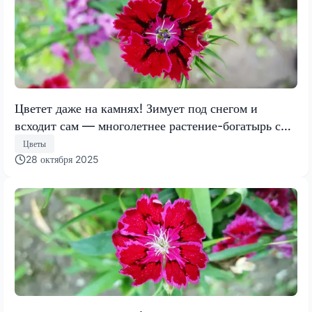
Цветет даже на камнях! Зимует под снегом и
всходит сам — многолетнее растение-богатырь с
нежными цветами
Цветы
28 октября 2025