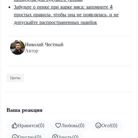
Забудьте о пенке при варке мяса: запомните 4
простых правила, чтобы она не появлялась, и не
допускайте распространенных ошибок
Николай Честный
Автор
Цветы
Ваша реакция
Нравится
(
0
)
Любовь
(
0
)
Ого!
(
0
)
Грустно
(
0
)
Злость
(
0
)