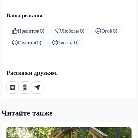
Ваша реакция
Нравится
(
0
)
Любовь
(
0
)
Ого!
(
0
)
Грустно
(
0
)
Злость
(
0
)
Расскажи друзьям:
Читайте также