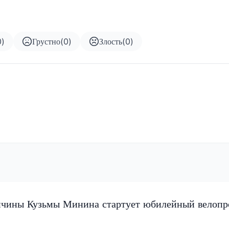
0
)
Грустно
(
0
)
Злость
(
0
)
нчины Кузьмы Минина стартует юбилейный велопр