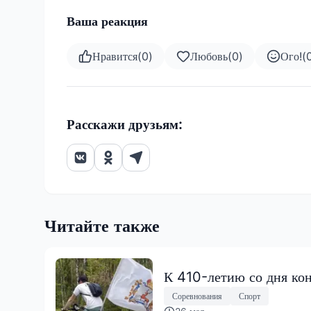
Ваша реакция
Нравится
(
0
)
Любовь
(
0
)
Ого!
(
Расскажи друзьям:
Читайте также
К 410-летию со дня ко
Соревнования
Спорт