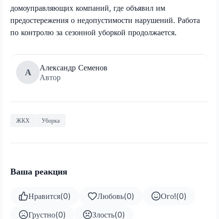
домоуправляющих компаний, где объявил им
предостережения о недопустимости нарушений. Работа
по контролю за сезонной уборкой продолжается.
Александр Семенов
А
Автор
ЖКХ
Уборка
Ваша реакция
Нравится
(
0
)
Любовь
(
0
)
Ого!
(
0
)
Грустно
(
0
)
Злость
(
0
)