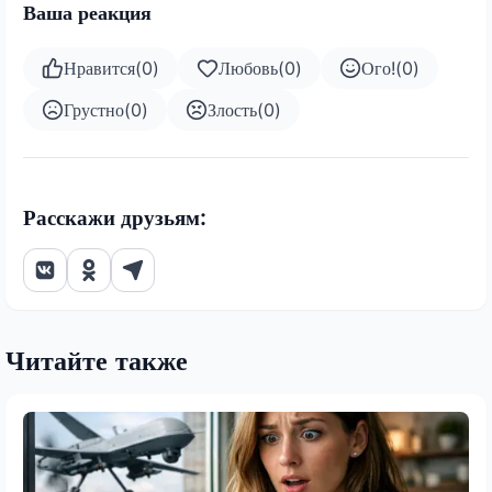
Ваша реакция
Нравится
(
0
)
Любовь
(
0
)
Ого!
(
0
)
Грустно
(
0
)
Злость
(
0
)
Расскажи друзьям:
Читайте также