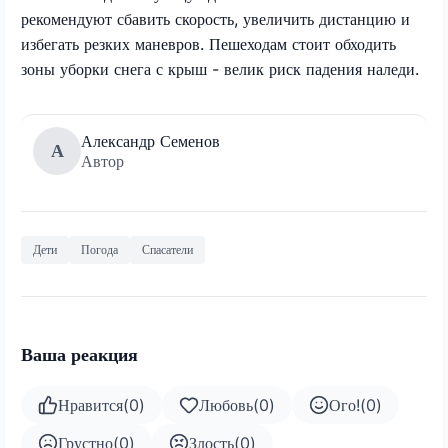
рекомендуют сбавить скорость, увеличить дистанцию и
избегать резких маневров. Пешеходам стоит обходить
зоны уборки снега с крыш - велик риск падения наледи.
Александр Семенов
А
Автор
Дети
Погода
Спасатели
Ваша реакция
Нравится
(
0
)
Любовь
(
0
)
Ого!
(
0
)
Грустно
(
0
)
Злость
(
0
)