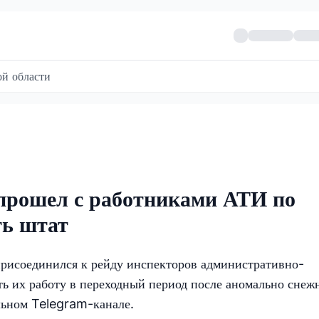
й области
прошел с работниками АТИ по
ть штат
рисоединился к рейду инспекторов административно-
ь их работу в переходный период после аномально снеж
альном
Telegram
-канале.