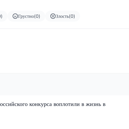
0
)
Грустно
(
0
)
Злость
(
0
)
оссийского конкурса воплотили в жизнь в