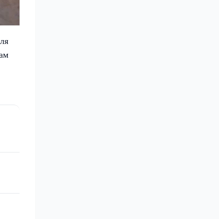
ля
ам