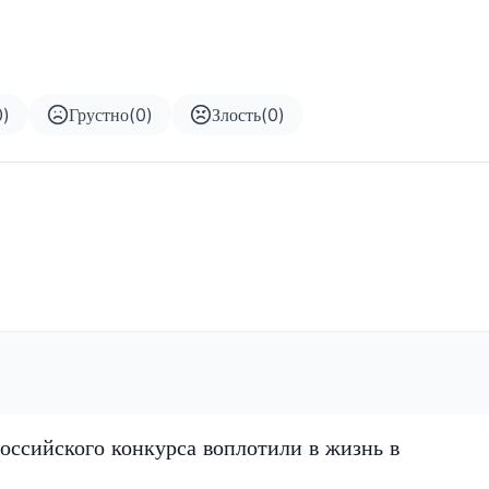
0
)
Грустно
(
0
)
Злость
(
0
)
оссийского конкурса воплотили в жизнь в