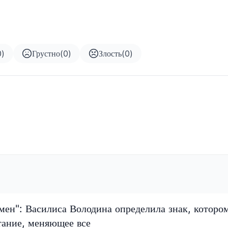
0
)
Грустно
(
0
)
Злость
(
0
)
мен": Василиса Володина определила знак, которо
тание, меняющее все