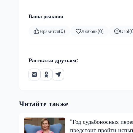
Ваша реакция
Нравится
(
0
)
Любовь
(
0
)
Ого!
(
Расскажи друзьям:
Читайте также
"Год судьбоносных пере
предстоит пройти испы