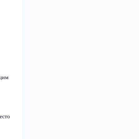
ющим
есто