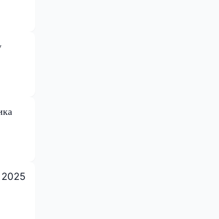
у
ика
е 2025