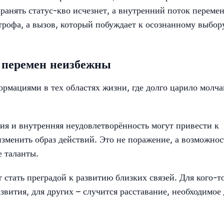
ранять статус-кво исчезнет, а внутренний поток переме
трофа, а вызов, который побуждает к осознанному выбор
 перемен неизбежны
ормациями в тех областях жизни, где долго царило молч
я и внутренняя неудовлетворённость могут привести к
зменить образ действий. Это не поражение, а возможнос
е таланты.
 стать преградой к развитию близких связей. Для кого-т
вития, для других – случится расставание, необходимое 