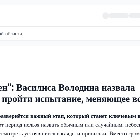
й области
ен": Василиса Володина назвала
т пройти испытание, меняющее в
развернётся важный этап, который станет ключевым в
от период нельзя назвать обычным или случайным: небе
ресмотреть устоявшиеся взгляды и привычки. Вместо гро