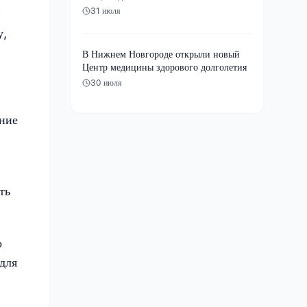
31 июля
н
у,
В Нижнем Новгороде открыли новый
Центр медицины здорового долголетия
30 июля
ание
ть
о
для