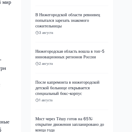
й мир
В Нижегородской области ревнивец
попытался зарезать знакомого
сожительницы
3 августа
Нижегородская область вошла в топ-5
инновационных регионов России
—
2 августа
урн
После капремонта в нижегородской
с
детской больнице открывается
специальный бокс-корпус
1 августа
Мост через Тёшу готов на 65%:
чные
открытие движения запланировано до
5
конца года