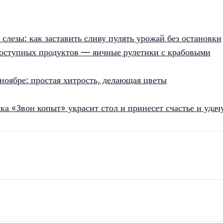
лезы: как заставить сливу пулять урожай без остановки
 доступных продуктов — яичные рулетики с крабовыми
ноябре: простая хитрость, делающая цветы
ка «Звон копыт» украсит стол и принесет счастье и удач