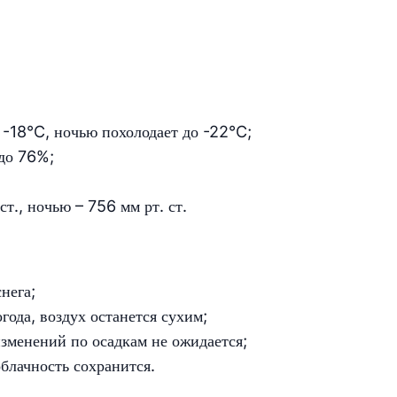
 -18°C, ночью похолодает до -22°C;
 до 76%;
т., ночью – 756 мм рт. ст.
нега;
года, воздух останется сухим;
изменений по осадкам не ожидается;
блачность сохранится.