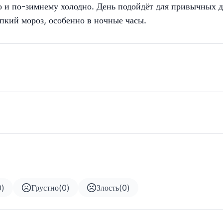
 и по-зимнему холодно. День подойдёт для привычных д
епкий мороз, особенно в ночные часы.
0
)
Грустно
(
0
)
Злость
(
0
)