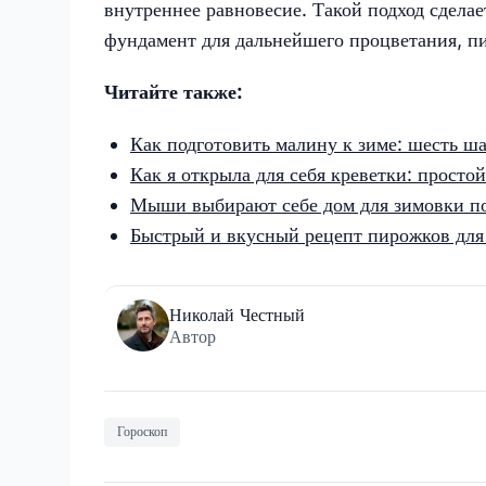
внутреннее равновесие. Такой подход сдела
фундамент для дальнейшего процветания, 
Читайте также:
Как подготовить малину к зиме: шесть ш
Как я открыла для себя креветки: просто
Мыши выбирают себе дом для зимовки по 
Быстрый и вкусный рецепт пирожков для
Николай Честный
Автор
Гороскоп