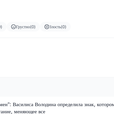
0
)
Грустно
(
0
)
Злость
(
0
)
мен": Василиса Володина определила знак, которо
тание, меняющее все