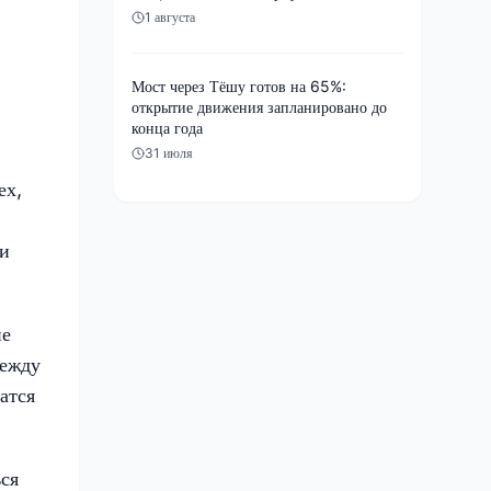
1 августа
Мост через Тёшу готов на 65%:
открытие движения запланировано до
конца года
31 июля
ех,
ии
ие
между
атся
ся