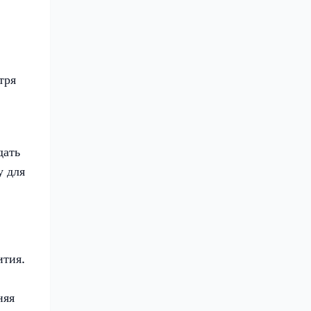
тря
дать
у для
ития.
няя