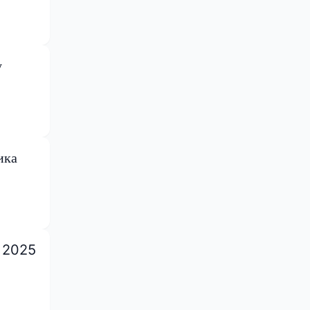
у
ика
е 2025