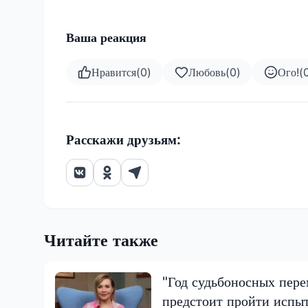
Ваша реакция
Нравится
(
0
)
Любовь
(
0
)
Ого!
(
Расскажи друзьям:
Читайте также
"Год судьбоносных пере
предстоит пройти испы