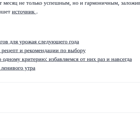
ет месяц не только успешным, но и гармоничным, заложи
пишет
источник
.
агов для урожая следующего года
й рецепт и рекомендации по выбору
одному критерию: избавляемся от них раз и навсегда
 ленивого утра