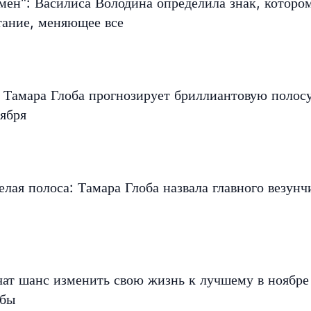
мен": Василиса Володина определила знак, которо
тание, меняющее все
 Тамара Глоба прогнозирует бриллиантовую полос
ября
елая полоса: Тамара Глоба назвала главного везунч
чат шанс изменить свою жизнь к лучшему в ноябр
обы