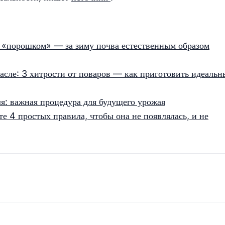
 «порошком» — за зиму почва естественным образом
асле: 3 хитрости от поваров — как приготовить идеальн
ля: важная процедура для будущего урожая
те 4 простых правила, чтобы она не появлялась, и не