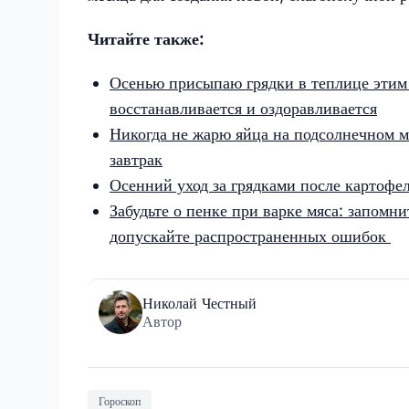
Читайте также:
Осенью присыпаю грядки в теплице этим
восстанавливается и оздоравливается
Никогда не жарю яйца на подсолнечном м
завтрак
Осенний уход за грядками после картофе
Забудьте о пенке при варке мяса: запомни
допускайте распространенных ошибок
Николай Честный
Автор
Гороскоп