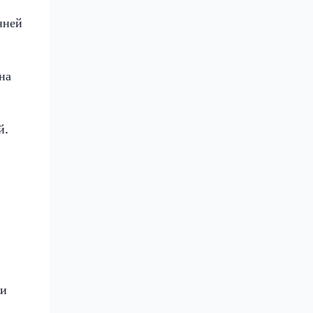
нней
на
й.
ии