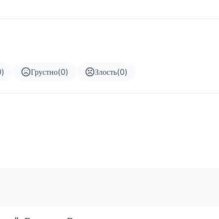
0
)
Грустно
(
0
)
Злость
(
0
)