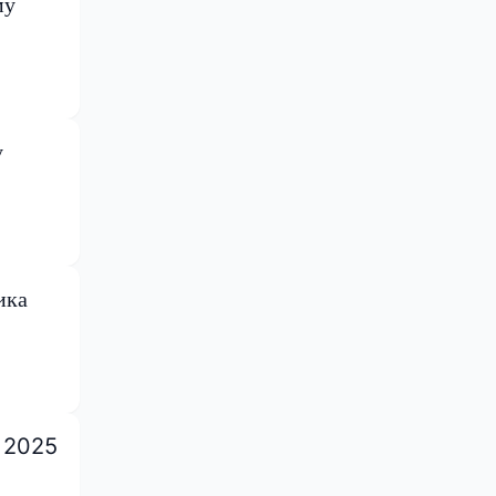
му
у
ика
е 2025